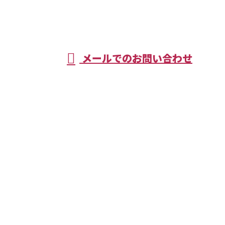
営業時間／7：00～16：30
メールでのお問い合わせ
率化！農業用ドローンの販売や液状散布
なら兵庫県姫路市のKRKシステム(株)
ホーム
業務案内
トラック
販売
採用情報
会社概要
ブログ
サイトマップ