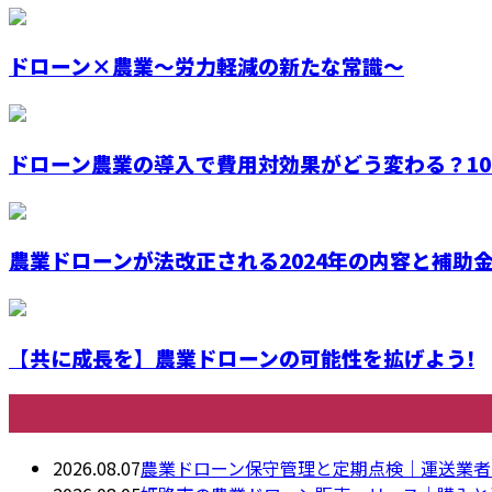
ドローン×農業～労力軽減の新たな常識～
ドローン農業の導入で費用対効果がどう変わる？10〜5
農業ドローンが法改正される2024年の内容と補助金活
【共に成長を】農業ドローンの可能性を拡げよう!
最近の投稿
2026.08.07
農業ドローン保守管理と定期点検｜運送業者