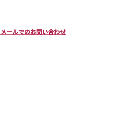
メールでのお問い合わせ
農薬散布
散布なら
や液状散布なら兵庫県姫路市のKRKシステ