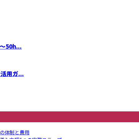
0h...
用ガ...
の体制と費用