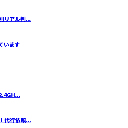
リアル判...
ています
GH...
代行依頼...