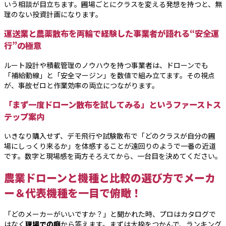
いう相談が目立ちます。圃場ごとにクラスを変える発想を持つと、無
理のない投資計画になります。
運送業と農薬散布を両輪で経験した事業者が語れる“安全運
行”の極意
ルート設計や積載管理のノウハウを持つ事業者は、ドローンでも
「補給動線」と「安全マージン」を数値で組み立てます。その視点
が、事故ゼロと作業効率の両立につながります。
「まず一度ドローン散布を試してみる」というファーストス
テップ案内
いきなり購入せず、デモ飛行や試験散布で「どのクラスが自分の圃
場にしっくり来るか」を体感することが遠回りのようで一番の近道
です。数字と現場感を両方そろえてから、一台目を決めてください。
農業ドローンと機種と比較の選び方でメーカ
ー＆代表機種を一目で俯瞰！
「どのメーカーがいいですか？」と聞かれた時、プロはカタログで
はなく
現場での癖
から答えます。まずは大枠をつかんで、ランキング