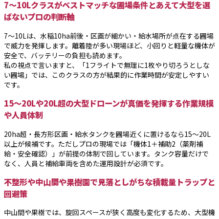
7〜10Lクラスがベストマッチな圃場条件とあえて大型を選
ばないプロの判断軸
7〜10Lは、水稲10ha前後・区画が細かい・給水場所が点在する圃場
で威力を発揮します。離着陸が多い現場ほど、小回りと軽量な機体が
安全で、バッテリーの負担も読めます。
私の視点で言いますと、「1フライトで無理に1枚やり切ろうとしな
い圃場」では、このクラスの方が結果的に作業時間が安定しやすい
です。
15〜20Lや20L超の大型ドローンが真価を発揮する作業規模
や人員体制
20ha超・長方形区画・給水タンクを圃場近くに置けるなら15〜20L
以上が候補です。ただしプロの現場では「機体1＋補助2（薬剤補
給・安全確認）」が前提の体制で回しています。タンク容量だけで
なく、人員と補給車両を含めた運用設計が必須です。
不整形や中山間や果樹園で見落としがちな積載量トラップと
回避策
中山間や果樹では、旋回スペースが狭く高度も変化するため、大型機