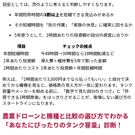
目安としては、次のように考えると判断しやすくなります。
年間防除時間の
3割以上
を短縮できる見込みがあるか
その短縮時間を「別の作業」「家族の休息」に確実に回せるか
5年使うとして、1時間あたりの投資額が自分の感覚に合うか
項目
チェックの視点
年間短縮時間
今48時間→30時間なら18時間削減など
1年あたり投資額
導入費＋維持費を5年で割った金額
1時間あたりコスト
1年あたり投資額÷年間短縮時間
例えば、「1時間あたり3,000円までなら払ってもいい」と自分で決
めてから機種を見ると、価格表の見え方が一気に変わります。タンク
容量やメーカーを眺める前に、「数字で見た自分のきつさ」と「許
容できる1時間単価」をはっきりさせることが、後悔しない選び方の
スタートラインになります。
農業ドローンと機種と比較の選び方でわかる
「あなたにぴったりのタンク容量」診断！