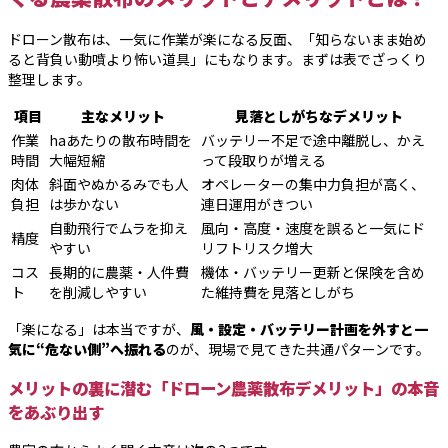
ドローン散布は、一気に作業が楽になる反面、「知らないまま始め
ると背負い動噴より怖い道具」にもなります。まずは表でざっくり
整理します。
項目
主なメリット
見落としがちなデメリット
作業
haあたりの散布時間を
バッテリー不足で途中離脱し、かえ
時間
大幅短縮
って段取りが増える
肉体
斜面やぬかるみでも人
オペレーターの集中力負担が高く、
負担
は歩かない
連日運用がきつい
自動飛行でムラを抑え
風向・高度・速度を誤ると一気にド
精度
やすい
リフトリスク増大
コス
長期的に農薬・人件費
機体・バッテリー更新と保険を含め
ト
を削減しやすい
た維持費を見落としがち
「楽になる」は本当ですが、
風・設定・バッテリー計画を外すと一
気に“危ない側”へ振れる
のが、現場で見てきた共通パターンです。
メリットの裏に潜む「ドローン農薬散布デメリット」の本音
をあぶり出す