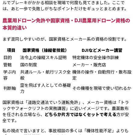
ルでブレーキがかかる相談を現場で何度も見てきました。ここで
は、あと一歩で失敗しがちなポイントだけをギュッとまとめます。
農業用ドローン免許や国家資格・DJI農業用ドローン資格の
本質的違い
まず混同しやすいのが、国家資格とメーカー系の資格の役割です。
項目
国家資格（操縦者技能）
DJIなどメーカー講習
目的
法令上の操縦スキル証明
特定機体の安全操作訓練
管轄
国の制度
メーカー・販売店
学ぶ内
共通ルール・航行リスク全
機体の操作・自動飛行・散布設
容
般
定
空を飛ばす人としての基礎
判断軸
その機種を現場で使い切れるか
力
国家資格は「道路交通法でいう運転免許」、メーカー資格は「トラ
ックやフォークリフトの実務講習」に近いイメージです。農薬散布
を任される立場なら、
どちらか片方ではなくセットで考える
方が安
全です。
私の視点で言いますと、事故相談の多くは「機体性能不足」よりも