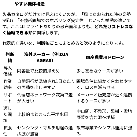
やすい機体構造
製品カタログだけでは見えにくいのが、「風にあおられた時の姿勢
制御」「不整形圃場でのホバリング安定性」といった挙動の違いで
す。ここは1フライトあたりの散布面積よりも、
どれだけストレスな
く操縦できるか
に関係します。
代表的な違いを、判断軸ごとにまとめると次のようになります。
判断
海外メーカー（例:DJA
国産農業用ドローン
軸
AGRAS）
導入
同容量で比較的抑えめ
少し高めなケースが多い
価格
作業
自動飛行が洗練され1日あたり
圃場条件に細かく合わせやす
効率
の面積を出しやすい
く、ロスを減らせる
サポ
代理店ネットワーク次第で差
メーカーと販売店が近く連携
ート
が大きい
するケースが多い
適し
中山間、不整形、果樹・露地
た圃
比較的まとまった平地水田
野菜を含む混在地域
場
拡張
センシング・マルチ用途の選
散布専業でシンプル運用に強
性
択肢が豊富
み