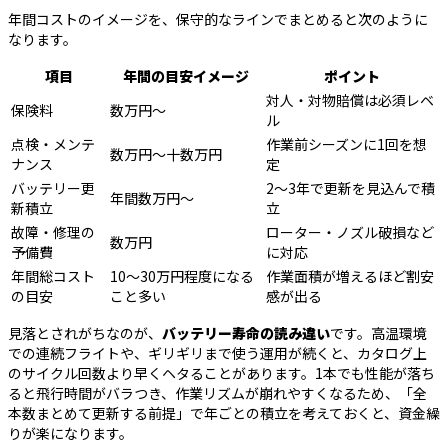
年間コストのイメージを、保守的なラインでまとめると次のように
なります。
項目
年間の目安イメージ
ポイント
対人・対物賠償は必須レベ
保険料
数万円〜
ル
点検・メンテ
作業前シーズンに1回を想
数万円〜十数万円
ナンス
定
バッテリー更
2〜3年で更新を見込んで積
年間数万円〜
新積立
立
故障・修理の
ローター・ノズル破損など
数万円
予備費
に対応
年間総コスト
10〜30万円程度になる
作業面積が増えるほど割安
の目安
こと多い
感が出る
見落とされがちなのが、
バッテリー寿命の読み違い
です。高温環境
での連続フライトや、ギリギリまで使う運用が続くと、カタログ上
のサイクル回数より早くヘタることがあります。1本でも性能が落ち
ると飛行時間がバラつき、作業リズムが崩れやすくなるため、「全
本数まとめて更新する前提」で年ごとの積立を考えておくと、資金繰
りが楽になります。