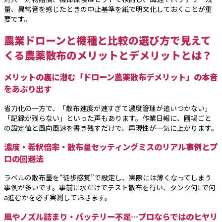
量、異常音を感じたときの中止基準を紙で明文化しておくことが重
要です。
農業ドローンと機種と比較の選び方で見えて
くる農薬散布のメリットとデメリットとは？
メリットの裏に潜む「ドローン農薬散布デメリット」の本音
をあぶり出す
省力化の一方で、「散布速度が速すぎて濃度管理が追いつかない」
「記録が残らない」といった声もあります。作業日報に、圃場ごと
の設定値と風向風速を書き残すだけで、再現性が一気に上がります。
濃度・希釈倍率・散布量セッティングミスのリアル事例とプ
ロの回避法
ラベルの散布量を“徒歩感覚”で設定し、実際には薄くなってしまう
事例が多いです。事前に水だけでテスト散布を行い、タンク何Lで何
a進むかを必ず実測しておきます。
風やノズル詰まり・バッテリー不足…プロならではのヒヤリ