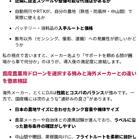
近隣に認定スクールや整備可能な代理店があるか
自動飛行やRTKが、自分の農地（鉄塔・防風林・中山間）で
実際に使えるか
バッテリー・消耗品の
入手ルートと価格
散布以外（センシング、撮影、運搬）への発展性が欲しいかど
うか
私の視点で言いますと、メーカー名より「サポートを頼める顔が圃
場から車で何分か」のほうが、導入後の満足度に直結します。
国産農業用ドローンを選択する強みと海外メーカーとの違い
を徹底検証
海外メーカー、とくにDJIは
性能とコスパのバランス
が強みです。一
方で、国産機には次のような“通好みの良さ”があります。
日本の農地サイズに合わせたタンク容量や機体サイズ
農薬メーカーや自治体との連携試験が進んでおり、
ラベルに沿
った散布条件の確認がしやすい
中山間や棚田、果樹園向けに、
フライトルートを柔軟に設計し