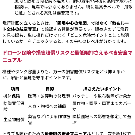
風向と散布方向を読み違えて、隣の野菜や果樹に薬剤が飛んだ
相談は、現場では少なくありません。特に農薬ラベルで「飛散
注意」とされる薬剤は要警戒です。
飛行計画を立てるときは、
「圃場中心の地図」ではなく「散布ルー
ト全体の航空写真」
で確認する習慣が重要です。販売店のデモ飛行
を見る際も、単に操作だけでなく「どこを危険ポイントとして説明
しているか」をチェックすると、その会社のレベルが分かります。
ドローン保険や損害賠償リスクと最低限押さえるべき安全マ
ニュアル
機種やタンク容量よりも、万一の損害賠償リスクをどう抑えるか
が、家計と農地を守るポイントです。
項目
目的
押さえたいポイント
機体保険
墜落・故障時の修理費
バッテリーや散布装置が対象か
賠償責任保
農作物・家屋・車両までカバー
人身・物損への補償
険
か
薬害などによる作物被
隣接圃場への影響を想定して選
生産物賠償
害
ぶ
トラブル防止のための
最低限の安全マニュアル
として、次を紙1枚で