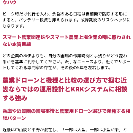
ウハウ
ピーク時だけ代行を入れ、余裕のある日程は自前機で防除する形に
すると、バッテリー投資も抑えられます。故障期間のリスクヘッジに
もなります。
スマート農業関連株やスマート農業上場企業の噂に惑わされ
ない本質目線
どの企業の株価よりも、自分の圃場の作業時間と手残りがどう変わ
るかを基準に判断してください。派手なニュースより、近くでサポー
トしてくれる専門家の存在が、その後の5年を左右します。
農業ドローンと機種と比較の選び方で掴む近
畿ならではの運用設計とKRKシステムに相談
する強み
兵庫や近畿圏の圃場事情と農業用ドローン選びで頻発する相
談パターン
近畿は中山間と平野が混在し、「一部は大型、一部は小型が楽」と