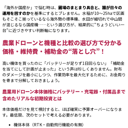
「海外か国産か」で悩む時は、
圃場のまとまり具合と、誰が日々の
運用を回すのか
を基準にするとブレません。水稲が10〜25haで区画
もそこそこ揃っているなら海外勢の標準機、水田が細切れで中山間
が混じるなら国産機……という選び方が、結果的に“ちょうどいい一
台”に近づきやすい判断軸になります。
農業ドローンと機種と比較の選び方で分かる
価格・維持費・補助金の“落とし穴”！
高い機体を買ったのに「バッテリーが足りず1日回らない」「補助金
を当てにして計画が止まった」という声は珍しくありません。財布
のダメージを最小にしつつ、作業効率を最大化するために、お金周り
を骨まで分解しておきましょう。
農業用ドローン本体価格にバッテリー・充電器・付属品まで
含めたリアルな初期投資とは
本体価格だけを見て検討すると、ほぼ確実に予算オーバーになりま
す。最低限、次のセットで考える必要があります。
機体本体（RTK・自動飛行機能の有無）