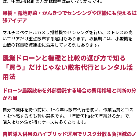
は、中型2機体制の方が稼働率は高くなりがちです。
果樹・露地野菜・かんきつでセンシングや運搬にも使える拡
張アイデア
マルチスペクトルカメラ搭載機でセンシングを行い、ストレスの高
いエリアだけ重点散布する運用もあります。収穫期には、小型機を
山間の軽量物資運搬に活用している例もあります。
農業ドローンと機種と比較の選び方で知る
「買う」だけじゃない散布代行とレンタル活
用法
ドローン農薬散布を外部委託する場合の費用相場と判断の分
かれ目
自分で機体を持つ前に、1〜2年は散布代行を使い、作業品質とコス
トを体感するのも賢い選択です。「年間何haを何年続けるか」で、
購入より外注が得なケースも多くあります。
自前導入併用のハイブリッド運用でリスク分散＆負担減のノ