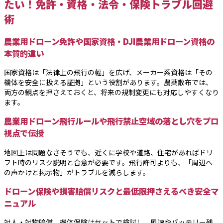
たい！免許・資格・法令・保険トラブル回避
術
農業用ドローン免許や国家資格・DJI農業用ドローン資格の
本質的違い
国家資格は「法律上の飛行の幅」を広げ、メーカー系資格は「その
機体を安全に扱える証拠」という役割があります。農薬散布では、
両方の観点を押さえておくと、将来の規制変更にも対応しやすくなり
ます。
農業用ドローン飛行ルールや飛行禁止空域の落とし穴をプロ
視点で伝授
地図上は問題なさそうでも、近くに学校や道路、住宅があればドリ
フト時のリスク説明と合意が必要です。飛行許可よりも、「周辺へ
の声かけと掲示物」がトラブルを減らします。
ドローン保険や損害賠償リスクと最低限押さえるべき安全マ
ニュアル
対人・対物賠償、機体保険はセットで検討し、風速やバッテリー残