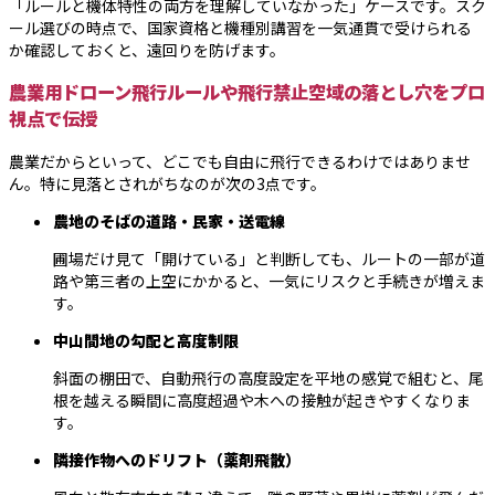
「ルールと機体特性の両方を理解していなかった」ケースです。スク
ール選びの時点で、国家資格と機種別講習を一気通貫で受けられる
か確認しておくと、遠回りを防げます。
農業用ドローン飛行ルールや飛行禁止空域の落とし穴をプロ
視点で伝授
農業だからといって、どこでも自由に飛行できるわけではありませ
ん。特に見落とされがちなのが次の3点です。
農地のそばの道路・民家・送電線
圃場だけ見て「開けている」と判断しても、ルートの一部が道
路や第三者の上空にかかると、一気にリスクと手続きが増えま
す。
中山間地の勾配と高度制限
斜面の棚田で、自動飛行の高度設定を平地の感覚で組むと、尾
根を越える瞬間に高度超過や木への接触が起きやすくなりま
す。
隣接作物へのドリフト（薬剤飛散）