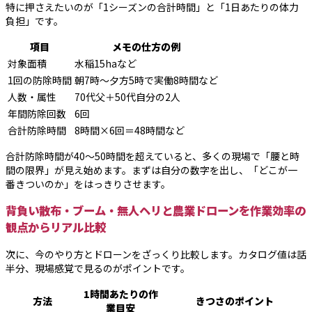
特に押さえたいのが「1シーズンの合計時間」と「1日あたりの体力
負担」です。
項目
メモの仕方の例
対象面積
水稲15haなど
1回の防除時間
朝7時〜夕方5時で実働8時間など
人数・属性
70代父＋50代自分の2人
年間防除回数
6回
合計防除時間
8時間×6回＝48時間など
合計防除時間が40〜50時間を超えていると、多くの現場で「腰と時
間の限界」が見え始めます。まずは自分の数字を出し、「どこが一
番きついのか」をはっきりさせます。
背負い散布・ブーム・無人ヘリと農業ドローンを作業効率の
観点からリアル比較
次に、今のやり方とドローンをざっくり比較します。カタログ値は話
半分、現場感覚で見るのがポイントです。
1時間あたりの作
方法
きつさのポイント
業目安