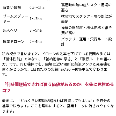
高温時の熱中症リスク・足場の
背負い散布
0.5〜1ha
悪さ
ブームスプレー
軟弱地でスタック・端の処理が
1〜3ha
ヤー
面倒
操縦の難易度・機体価格と維持
無人ヘリ
3〜5ha
費が高い
バッテリー運用・飛行ルート設
農業ドローン
2〜4ha
計
私の視点で言いますと、ドローンの効率を下げている要因の多くは
「機体性能」ではなく、「補給動線の悪さ」と「飛行ルートの組み
方」です。同じ機体でも、圃場に近い場所に薬液タンクと発電機を
置くかどうかで、1日あたりの実績haが30〜40％平気で変わりま
す。
「何時間短縮できれば買う価値があるのか」を先に見極める
コツ
最後に、「どれくらい時間が縮まれば投資してもよいか」を自分の
基準で決めます。ここを曖昧にすると、営業トークに流されやすくな
ります。