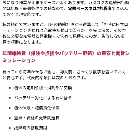
ちになり作業が止まるケースがよくあります。カタログの連続飛行時
間は無風・最適条件での値なので、
実働ベースでは7割程度
で見込ん
でおくと現実的です。
私の視点で言いますと、1日の防除計画から逆算して「同時に何本ロ
ーテーションさせれば充電待ちゼロで回るか」を先に決め、その本
数に必要な充電器と発電機まで含めて見積もるのが、失敗しない計
算の順番になります。
年間維持費（保険や点検やバッテリー更新）の目安と実費シ
ミュレーション
買ってから毎年かかるお金も、導入前にざっくり数字を置いておく
と安心です。代表的な項目は次のとおりです。
機体の定期点検・消耗部品交換
バッテリー劣化による買い替え
機体保険・賠償責任保険
登録・資格の更新関連費
故障時の修理費用