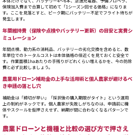
本体だけでなく、バッテリー4〜6本、急速充電器、予備プロペラ、
保険加入費まで合算して初めて「1シーズン回せる価格」になりま
す。ここを見落とすと、ピーク期にバッテリー不足でフライト待ちが
発生します。
年間維持費（保険や点検やバッテリー更新）の目安と実費シ
ミュレーション
年間点検、動力系の消耗品、バッテリーの劣化交換を含めると、数
年単位でのトータルコストは本体価格の倍近くを見ておくと安全で
す。作業面積1haあたりの手残りがどれくらい増えるかを、今の防除
費と必ず比較しましょう。
農業用ドローン補助金の上手な活用術と個人農家が避けるべ
き申請の落とし穴
補助金は「締切が早い」「採択後の購入期限がタイト」という運用
上の制約がネックです。個人農家が失敗しがちなのは、申請前に機
体やスクールを仮押さえせず、納期が間に合わなくなるパターンで
す。
農業ドローンと機種と比較の選び方で押さえ