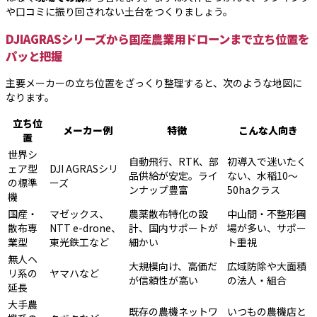
や口コミに振り回されない土台をつくりましょう。
DJIAGRASシリーズから国産農業用ドローンまで立ち位置を
パッと把握
主要メーカーの立ち位置をざっくり整理すると、次のような地図に
なります。
立ち位
メーカー例
特徴
こんな人向き
置
世界シ
自動飛行、RTK、部
初導入で迷いたく
ェア型
DJI AGRASシリ
品供給が安定。ライ
ない、水稲10〜
の標準
ーズ
ンナップ豊富
50haクラス
機
国産・
マゼックス、
農薬散布特化の設
中山間・不整形圃
散布専
NTT e-drone、
計、国内サポートが
場が多い、サポー
業型
東光鉄工など
細かい
ト重視
無人ヘ
大規模向け、高価だ
広域防除や大面積
リ系の
ヤマハなど
が信頼性が高い
の法人・組合
延長
大手農
既存の農機ネットワ
いつもの農機店と