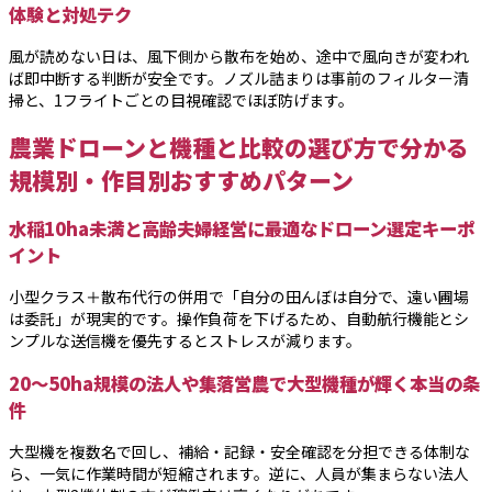
体験と対処テク
風が読めない日は、風下側から散布を始め、途中で風向きが変われ
ば即中断する判断が安全です。ノズル詰まりは事前のフィルター清
掃と、1フライトごとの目視確認でほぼ防げます。
農業ドローンと機種と比較の選び方で分かる
規模別・作目別おすすめパターン
水稲10ha未満と高齢夫婦経営に最適なドローン選定キーポ
イント
小型クラス＋散布代行の併用で「自分の田んぼは自分で、遠い圃場
は委託」が現実的です。操作負荷を下げるため、自動航行機能とシ
ンプルな送信機を優先するとストレスが減ります。
20〜50ha規模の法人や集落営農で大型機種が輝く本当の条
件
大型機を複数名で回し、補給・記録・安全確認を分担できる体制な
ら、一気に作業時間が短縮されます。逆に、人員が集まらない法人