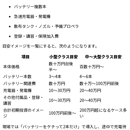
バッテリー複数本
急速充電器・発電機
散布タンク・ノズル・予備プロペラ
登録・講習・保険加入費
目安イメージを一覧にすると、次のようになります。
項目
小型クラス目安
中〜大型クラス目安
数十万円台後
本体価格
百数十万円〜
半〜
バッテリー本数
3〜4本
4〜6本
バッテリー関連費
数十万円
数十万〜100万円前後
充電器・発電機
10〜30万円
20〜40万円
その他付属品・登録・
10〜30万円
20〜40万円
講習
合計初期投資のイメー
200万円超になるケース多
100万円前後〜
ジ
い
現場では「バッテリーをケチって2本だけ」で導入し、途中で充電待