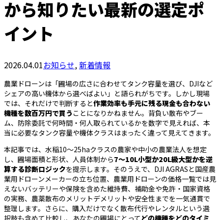
から知りたい最新の選定ポ
イント
2026.04.01
お知らせ
,
新着情報
農業ドローンは「圃場の広さに合わせてタンク容量を選び、DJIなど
シェアの高い機体から選べばよい」と語られがちです。しかし現場
では、それだけで判断すると
作業効率も手元に残る現金も合わない
機種を数百万円で買う
ことになりかねません。背負い散布やブー
ム、防除委託で何時間・何人取られているかを数字で見えれば、本
当に必要なタンク容量や機体クラスはまったく違って見えてきます。
本記事では、水稲10〜25haクラスの農家や中小の農業法人を想定
し、圃場面積と形状、人員体制から
7〜10L小型か20L級大型かを逆
算する診断ロジック
を提示します。そのうえで、DJI AGRASと国産農
業用ドローンメーカーの立ち位置、農業用ドローンの価格一覧では見
えないバッテリーや保険を含めた維持費、補助金や免許・国家資格
の実務、農薬散布のメリットデメリットや安全性までを一気通貫で
整理します。さらに、購入だけでなく散布代行やレンタルという選
択肢も含めて比較し、あなたの圃場にとって
どの機種をどのタイミ