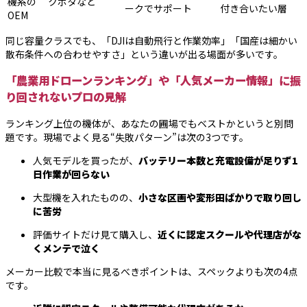
機系の
クボタなど
ークでサポート
付き合いたい層
OEM
同じ容量クラスでも、「DJIは自動飛行と作業効率」「国産は細かい
散布条件への合わせやすさ」という違いが出る場面が多いです。
「農業用ドローンランキング」や「人気メーカー情報」に振
り回されないプロの見解
ランキング上位の機体が、あなたの圃場でもベストかというと別問
題です。現場でよく見る“失敗パターン”は次の3つです。
人気モデルを買ったが、
バッテリー本数と充電設備が足りず1
日作業が回らない
大型機を入れたものの、
小さな区画や変形田ばかりで取り回し
に苦労
評価サイトだけ見て購入し、
近くに認定スクールや代理店がな
くメンテで泣く
メーカー比較で本当に見るべきポイントは、スペックよりも次の4点
です。