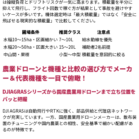
は操縦負荷とドリフトリスクが一気に高まります。積載量を半分に
抑えて飛行し、フライト回数で稼ぐ方が結果として事故を避けやす
いケースが多いです。機体選定時は「最大積載量」ではなく「安全に
飛ばせる現実的な積載量」で比較してください。
圃場条件
推奨クラス
注意点
水稲10〜15ha・区画細かい
7〜10L
給水動線を優先
水稲20〜50ha・区画大きい
15〜20L
補助者2名前提
中山間・果樹
小型〜中型
積載量を意図的に絞る
農業ドローンと機種と比較の選び方でメーカ
ー＆代表機種を一目で俯瞰！
DJIAGRASシリーズから国産農業用ドローンまで立ち位置を
パッと把握
DJI AGRASは自動飛行やRTKに強く、部品供給と代理店ネットワー
クが充実しています。一方、国産農業用ドローンメーカーは、散布装
置のチューニングや国内農薬との相性、安全基準で細かい配慮があ
るのが特徴です。