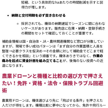
短縮、という具体的なhaあたりの時間削減を示すと説
得力が増します。
納期と交付時期を必ず突き合わせる
採択されても、機体の納期遅延でシーズンに間に合わな
いケースがあります。販売店に在庫・納期・登録手続き
の期間をセットで確認しておくことが重要です。
補助金情報は国・自治体・JA・農林関連機関など窓口が分散してい
ますが、現場で多い成功パターンは「まず自分の作業面積と人員を
整理→必要クラスを仮決め→その金額に対して補助金でどこまで軽
くできるかを相談」という順番です。機体ありきではなく、
作業の
痛みを起点に資金計画を組み立てること
が、後悔のない投資への近
道になります。
農業ドローンと機種と比較の選び方で押さえ
たい！免許・資格・法令・保険トラブル回避
術
農業用ドローンは、機体選びより先に「飛ばせる条件」を押さえた
人だけが得をします。機種比較に夢中になってから、免許や飛行ルー